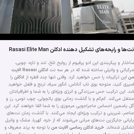
نت‌ها و رایحه‌های تشکیل دهنده ادکلن
Rasasi Elite Man
ساختار و پیکربندی این ادو پرفیوم از روایح تلخ، تند و تازه، چوبی،
مرکباتی و وانیلی ساخته شده که در هر سه نت
ادکلن Rasasi
الایت
من
این ترکیبات را حس خواهید کرد. وقتی تنها چند قطره از
ادکلن
را
اسپری کنید، متوجه بوی ناب آناناس، انگور سیاه، ترنج و فلفل خواهید
شد. این ترکیب حس سرزندگی و انرژی ویژه‌ای را به شما و اطرافیانتان
منتقل می‌کند. کم‌کم و با گذشت زمانی بوی پاتچولی، چوب توس، رز و
گل یاسمین احساس ماجراجویی مرموزی را به شما القا خواهند کرد. این
عناصر، شیرینی و ترکیب ویژه‌ای ایجاد می‌کنند. با گذشت زمان نت‌های
پایانی جایگزین نت‌های میانی می‌شوند که از خزه، کهربا، مشک و وانیل
تشکیل شده‌اند.
خرید ادکلن رساسی الایت من
با توجه به برند معروف و