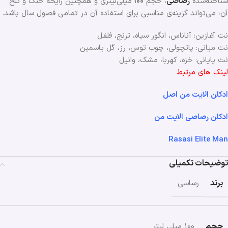
شناخته‌شده
رصاصی
، حجم
100
میلی‌لیتری و همچنین رایحه خنک و تلخ
آن، می‌تواند گزینه‌ی مناسبی برای استفاده آن در تمامی فصول سال باشد.
نت آغازین: آناناس، انگور سیاه، ترنج، فلفل
نت میانی: پاتچولی، چوب توس، رز، گل یاسمین
نت پایانی: خزه، کهربا، مشک، وانیل
لینک های مرتبط
ادکلن الایت من اصل
ادکلن رصاصی الایت من
Rasasi Elite Man
توضیحات تکمیلی
برند
رساسی
حجم
100 میلی لیتر