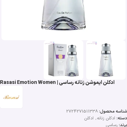
ادکلن ایموشن زنانه رساسی | Rasasi Emotion Women
شناسه محصول:
2724271511338
دسته:
ادکلن زنانه
,
ادکلن
برند:
رساسی