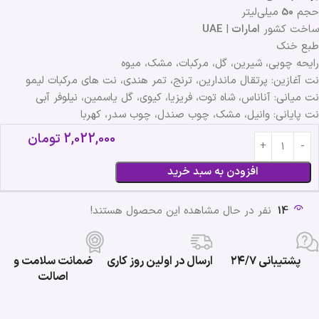
حجم
50
میلی‌لیتر
ساخت کشور
امارات
|
UAE
طبع خنک
رایحه چوبی، شیرین، گل، مرکبات، مشک، میوه
نت آغازین: پرتقال ماندارین، ترنج، تمر هندی، نت های مرکبات لیمو
نت میانی: آناناس، شاه توت، فریزیا، کیوی، گل یاسمین، نیلوفر آبی
نت پایانی: وانیل، مشک، چوب صندل، چوب سدر، کهربا
2,022,000
تومان
افزودن به سبد خرید
14
نفر در حال مشاهده این محصول هستند!
پشتیبانی ۲۴/۷
ارسال در اولین روز کاری
ضمانت سلامت و
اصالت