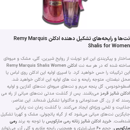
نت‌ها و رایحه‌های تشکیل دهنده ادکلن
Remy Marquis
Shalis for Women
ساختار و پیکربندی این ادو تویلت از روایح شیرین، گلی، مشک و میوه‌ای
ساخته شده که در هر سه نت
ادکلن Remy Marquis Shalis Women
این ترکیبات را حس خواهید کرد. با اسپری اولیه این ادکلن روی لباس یا
محل نبضتان، متوجه رایحه و نت های اولیه این ادکلن خواهید شد.
اسطوخودوس، گل پنجه مریم و نت‌های میوه‌ای نت‌های آغازین و اولیه
ادکلن شالیز قرمز
می‌باشند. پس از گذشت مدتی نت‌های میانی از راه می
رسند که از رز, گل صدتومانی و ماگنولیا تشکیل شده‌اند. این عناصر،
جذابیت و تلخی ویژه‌ای ایجاد می‌کنند. با گذشت زمان نت‌ پایانی
جایگزین نت‌های میانی می‌شود که از گیاه پاتچولی، مشک و کهربا تشکیل
شده‌است.
خرید ادکلن شالیز زنانه رمی مارکویس
با توجه به برند
رمی
مارکویس
، حجم
60
میلی‌لیتری و همچنین رایحه ملایم و گلی آن، می‌تواند