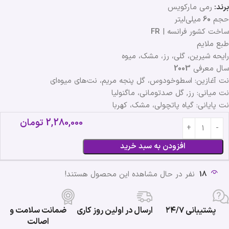
برند:
رمی مارکویس
حجم
60
میلی‌لیتر
ساخت کشور فرانسه |
FR
طبع ملایم
رایحه شیرین، گلی، رز، مشک، میوه
سال معرفی
2003
نت آغازین: اسطوخودوس، گل پنجه مریم، نت‌های میوه‌ای
نت میانی: رز, گل صدتومانی، ماگنولیا
نت پایانی: گیاه پاتچولی، مشک، کهربا
2,280,000
تومان
افزودن به سبد خرید
18
نفر در حال مشاهده این محصول هستند!
پشتیبانی ۲۴/۷
ارسال در اولین روز کاری
ضمانت سلامت و
اصالت