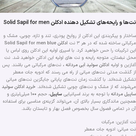
نت‌ها و رایحه‌های تشکیل دهنده ادکلن
Solid Sapil for men
ساختار و پیکربندی این ادکلن از روایح پودری، تند و تازه، چوبی، مشک و
مرکباتی ساخته شده که در هر ۳ نت
ادکلن Solid Sapil for men blue
این ترکیبات را حس خواهید کرد. با اسپری اولیه این ادکلن روی لباس یا
محل نبضتان، متوجه رایحه و نت های اولیه این ادکلن خواهید شد. نت‌
آغازین و اولیه
ادکلن سولید آبی مردانه ،
نت‌های مرکباتی می باشند. پس
از گذشت مدتی نت‌های میانی از راه می رسند که ادویه جات معطر
تشکیل شده‌اند. با گذشت زمان نت‌های پایانی جایگزین نت‌های میانی
می‌شوند که از مشک و نت‌های چوبی تشکیل شده‌اند.
خرید ادکلن سولید
ساپیل مردانه
با توجه به برند اسپانیایی
ساپیل
،
حجم
۱۰۰
میلی‌لیتری و
همچنین ماندگاری بسیار بالای آن، می‌تواند گزینه‌ی مناسبی برای استفاده
آن در تمامی فصول سال بخصوص فصل بهار و تابستان باشد.
نت آغازین: مرکبات
نت میانی: ادویه جات معطر