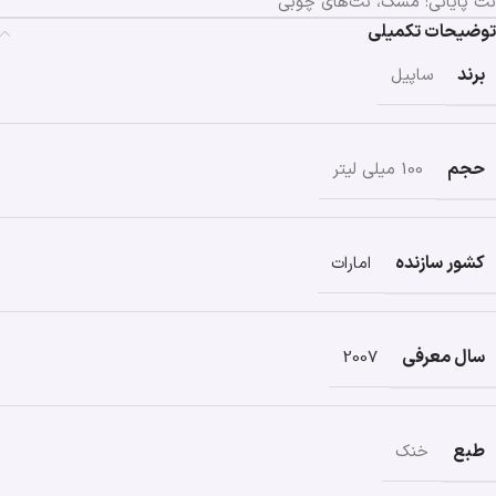
نت پایانی: مشک، نت‌های چوبی
توضیحات تکمیلی
برند
ساپیل
حجم
100 میلی لیتر
کشور سازنده
امارات
سال معرفی
2007
طبع
خنک