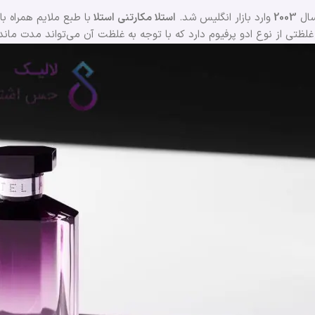
سال
2003
وارد بازار انگلیس شد.
استلا مکارتنی استلا
با طبع ملایم همراه با
غلظتی از نوع ادو پرفیوم دارد که با توجه به غلظت آن می‌تواند مدت ماند