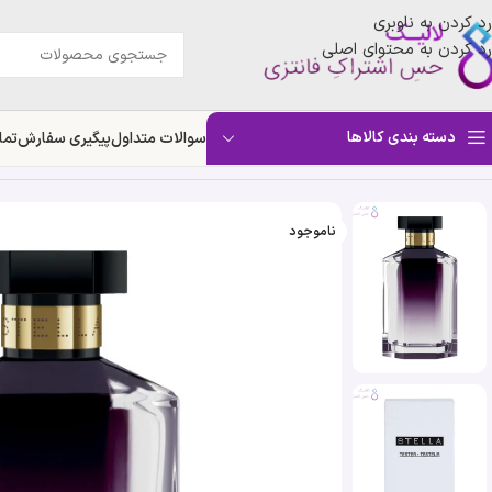
رد کردن به ناوبری
رد کردن به محتوای اصلی
دسته بندی کالاها
سوالات متداول
پیگیری سفارش
تما
خانه
»
فروشگاه
»
تستر ادکلن استلا مک کارتنی استلا | Stella McCartney Stella
ناموجود