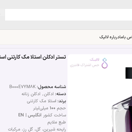
س باما
درباره لالیک
تستر ادکلن استلا مک کارتنی استلا |  McCartney Stella
شناسه محصول:
B000E7YM8K
دسته:
ادکلن
,
ادکلن زنانه
برند:
استلا مک کارتنی
حجم
100
میلی‌لیتر
ساخت کشور
انگلیس
|
EN
طبع ملایم
رایحه شیرین، گل، گل رز، مرکبات