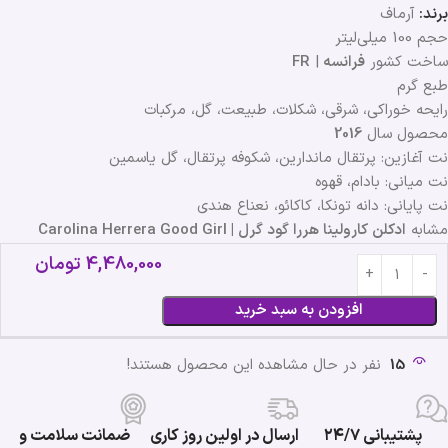
برند:
آرماف
حجم 100 میلی‌لیتر
ساخت کشور
فرانسه
|
FR
طبع گرم
رایحه خوراکی، شرقی، شکلات، طبیعت، گل، مرکبات
محصول سال
2016
نت آغازین: پرتقال ماندارین، شکوفه پرتقال، گل یاسمین
نت میانی: بادام، قهوه
نت پایانی: دانه تونکا، کاکائو، نعناع هندی
مشابه
ادکلن کارولینا هررا گود گرل | Carolina Herrera Good Girl
4,480,000
تومان
افزودن به سبد خرید
15
نفر در حال مشاهده این محصول هستند!
پشتیبانی ۲۴/۷
ارسال در اولین روز کاری
ضمانت سلامت و