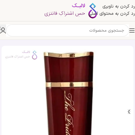
رد کردن به ناوبری
رد کردن به محتوای اصلی
خانه
»
فروشگاه
»
ادکلن آرماف د پراید آف آرماف زنانه | The Pride of Armaf For Women