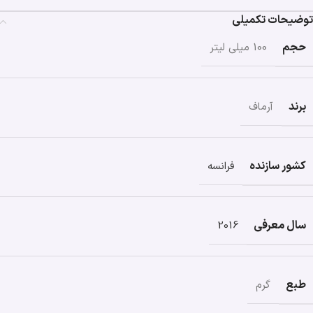
توضیحات تکمیلی
حجم
100 میلی لیتر
برند
آرماف
کشور سازنده
فرانسه
سال معرفی
2016
طبع
گرم