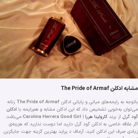
مشابه ادکلن The Pride of Armaf
باتوجه به رایحه‌های میانی و پایانی ادکلن
The Pride of Armaf
زنانه
می‌توان به‌خوبی تشخیص داد که این ادکلن مشابه و هم‌رایحه با
ادکلن
گود گرل
از برند
کارولینا هررا
|
Carolina Herrera Good Girl
می‌باشد.
اگر علاقه خاصی به ادکلن گود گرل دارید اما دوست ندارید که هزینه‌ی
زیادی صرف این ادکلن کنید، آرماف د پراید بهترین گزینه جهت جایگزین