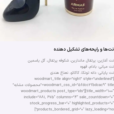
نت‌ها و رایحه‌های تشکیل دهنده
نت آغازین: پرتقال ماندارین، شکوفه پرتقال، گل یاسمین
نت میانی: بادام، قهوه
نت پایانی: دانه تونکا، کاکائو، نعناع هندی
[woodmart_title align=”right” style=”underlined”
woodmart_css_id=”5fdcc2fbdcac9″ title=”محصولات مشابه”
title_width=”100″][woodmart_products post_type=”ids”
include=”881, 675″ columns=”4″ sale_countdown=”0″
stock_progress_bar=”0″ highlighted_products=”0″
products_bordered_grid=”0″ lazy_loading=”no”]