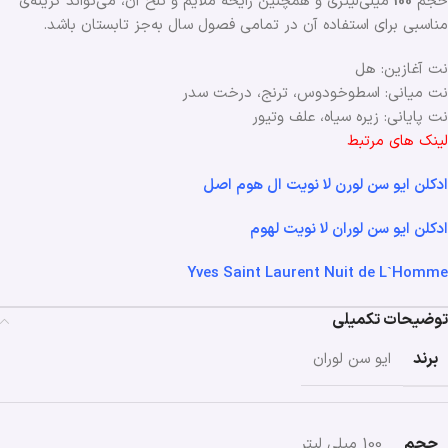
حجم
100
میلی‌لیتری و همچنین رایحه ملایم و تلخ آن، می‌تواند گزینه‌ی
مناسبی برای استفاده آن در تمامی فصول ‌سال به‌جز تابستان باشد.
نت آغازین: هل
نت میانی: اسطوخودوس، ترنج، درخت سدر
نت پایانی: زیره سیاه، علف وتیور
لینک های مرتبط
ادکلن ایو سن لورن لا نویت ال هوم اصل
ادکلن ایو سن لوران لا نویت لهوم
Yves Saint Laurent Nuit de L`Homme
توضیحات تکمیلی
برند
ایو سن لوران
حجم
100 میلی لیتر