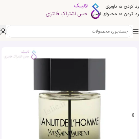
رد کردن به ناوبری
رد کردن به محتوای اصلی
خانه
»
فروشگاه
»
ادکلن ایو سن لورن لا نویت لهوم | YSL La Nuit de Lhomme