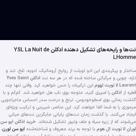
نت‌ها و رایحه‌های تشکیل دهنده ادکلن
YSL La Nuit de
LHomme
ساختار و پیکربندی این ادو تویلت از روایح آروماتیک، ادویه، تلخ، تند و
تازه، چوبی و مرکباتی ساخته شده که در هر سه نت
ادکلن
Yves Saint
Laurent لا نویت لهوم
این ترکیبات را حس خواهید کرد. وقتی تنها چند
قطره از
ادکلن
را اسپری کنید، متوجه بوی ناب هل خواهید شد. کم‌کم و با
گذشت زمانی بوی اسطوخودوس، ترنج و درخت سدر احساس ماجراجویی
مرموزی را به شما القا خواهند کرد. این عناصر، شیرینی و ترکیب ویژه‌ای
ایجاد می‌کنند. با گذشت زمان نت‌های پایانی جایگزین نت‌های میانی
می‌شوند که از زیره سیاه و علف وتیور تشکیل شده‌اند.
خرید ادکلن ایو سن
لوران لا نویت ال هوم
با توجه به برند معروف و شناخته‌شده
ایو سن لورن
،