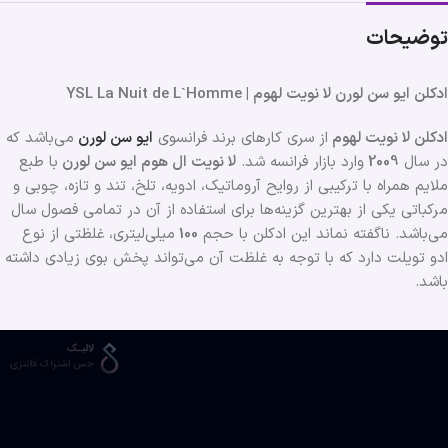
توضیحات
ادکلن ایو سن لورن لا نویت لهوم | YSL La Nuit de L`Homme
ادکلن لا نویت لهوم
از سری کارهای برند فرانسوی
ایو سن لورن
می‌باشد که
در سال
2009
وارد بازار فرانسه شد.
لا نویت ال هوم
ایو سن لورن
با طبع
ملایم همراه با ترکیبی از روایح آروماتیک، ادویه، تلخ، تند و تازه، چوبی و
مرکباتی یکی از بهترین گزینه‌ها برای استفاده از آن در تمامی فصول سال
می‌باشد. ناگفته نماند این ادکلن با حجم
100
میلی‌لیتری، غلظتی از نوع
ادو تویلت دارد که با توجه به غلظت آن می‌تواند پخش بوی زیادی داشته
باشد.