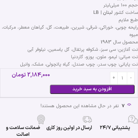
حجم 100 میلی‌لیتر
ساخت کشور
لبنان
|
LB
طبع ملایم
رایحه چوبی، خوراکی، شرقی، شیرین، طبیعت، گل، گیاهان معطر، مرکبات،
میوه
محصول سال
1983
نت آغازین: سی سبز، شکوفه پرتقال، گل یاسمین، نیلوفر آبی
نت میانی: لیمو، ملون، یوزو، گاردنیا
نت پایانی: چوب سدر، چوب صندل، گیاه پاتچولی، مشک، وانیل
2,184,000
تومان
افزودن به سبد خرید
7
نفر در حال مشاهده این محصول هستند!
پشتیبانی ۲۴/۷
ارسال در اولین روز کاری
ضمانت سلامت و
اصالت