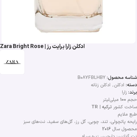
ادکلن زارا برایت رز | Zara Bright Rose
شناسه محصول:
B08YFBLHBY
دسته:
ادکلن
,
ادکلن زنانه
برند:
زارا
حجم
100
میلی‌لیتر
ساخت کشور
تركيه
|
TR
طبع ملایم
رایحه پاتچولی، تند، چوبی، گل رز، گل‌های سفید، نت‌های سبز
محصول سال
2016
نت آغازین: دارچین، زیره سیاه