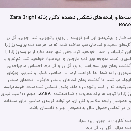
نت‌ها و رایحه‌های تشکیل دهنده ادکلن زنانه
Zara Bright
Rose
ساختار و پیکربندی این ادو تویلت از روایح پاتچولی، تند، چوبی، گل رز،
گل‌های سفید و نت‌های سبز ساخته شده که در هر سه نت
برایت رز
زارا
این ترکیبات را حس خواهید کرد. وقتی تنها چند قطره از
برایت رز
زارا
را
اسپری کنید، متوجه بوی ناب دارچین و زیره سیاه خواهید شد. کم‌کم و با
گذشت زمان بوی سحرآمیز روایح گل رز و گل برف احساس ماجراجویی
مرموزی را به شما القا خواهند کرد. این عناصر، خنکی و شیرینی ویژه‌ای
ایجاد می‌کنند. با گذشت زمان نت‌های پایانی جایگزین نت‌های میانی
می‌شوند که از گیاه پاتچولی و علف وتیور تشکیل شده‌است.
خرید برایت
رز زارا
با توجه به برند معروف و شناخته‌شده
ZARA
، حجم
100
میلی‌لیتری
و همچنین رایحه ملایم و گلی آن، می‌تواند گزینه‌ی مناسبی برای استفاده
آن در تمامی فصول ‌سال به‌خصوص بهار و تابستان باشد.
نت آغازین: دارچین، زیره سیاه
نت میانی: گل رز، گل برف