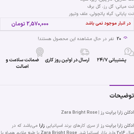
نت میانی: گل رز، گل برف
نت پایانی: گیاه پاتچولی، علف وتیور
در انبار موجود نمی باشد
2,570,000
تومان
20
نفر در حال مشاهده این محصول هستند!
پشتیبانی ۲۴/۷
ارسال در اولین روز کاری
ضمانت سلامت و
اصالت
توضیحات
ادکلن زارا برایت رز | Zara Bright Rose
ادکلن زارا برایت رز
از سری کارهای برند اسپانیایی
زارا
می‌باشد که در
سال
2016
وارد بازار اسپانیا شد.
Zara Bright Rose
با طبع ملایم همراه با