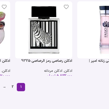
 زنانه امپر |
ادکلن رصاصی رمز الرصاصی 9325
مردانه | Rasasi Rumz Al Rasasi
Chifon
ادکلن
,
ادکلن مردانه
ادکلن
,
ا
9325 Pour Lui
5,822,000
تومان
70,000
→
2
1