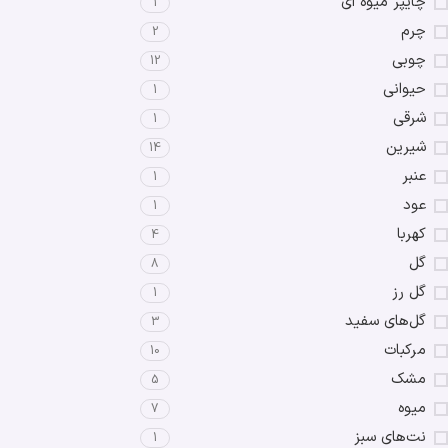
چایپر میوه ای
1
چرم
2
چوبی
12
حیوانی
1
شرقی
1
شیرین
14
عنبر
1
عود
1
کهربا
4
گل
8
گل رز
1
گل‌های سفید
3
مرکبات
10
مشک
5
میوه
7
نت‌های سبز
1