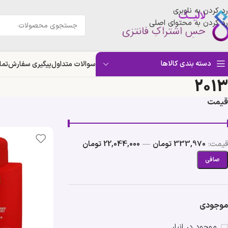
رد کردن به ناوبری
رد کردن به محتوای اصلی
دسته بندی کالاها
سوالات متداول
پیگیری سفارش
تما
2013
قیمت
قيمت:
333,970 تومان
—
22,044,000 تومان
صافی
موجودی
موجود در انبار