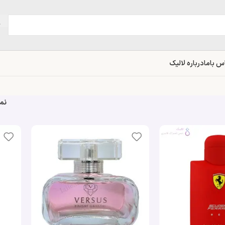
س باما
درباره لالیک
نم