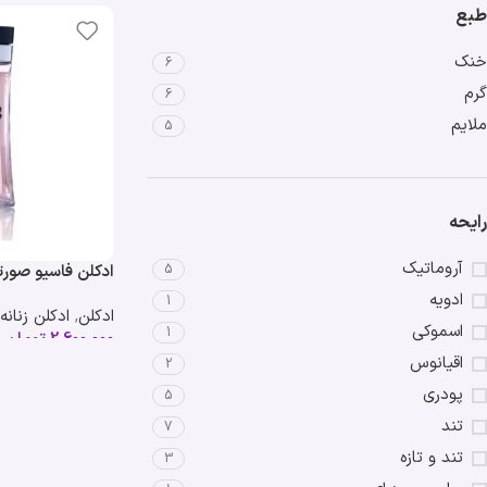
طبع
خنک
6
گرم
6
ملایم
5
رایحه
آروماتیک
5
ادکلن فاسیو صورتی
Emper Fasio
ادویه
1
ادکلن
,
ادکلن زنانه
اسموکی
1
2,600,000
تومان
اقیانوس
2
پودری
5
تند
7
تند و تازه
3