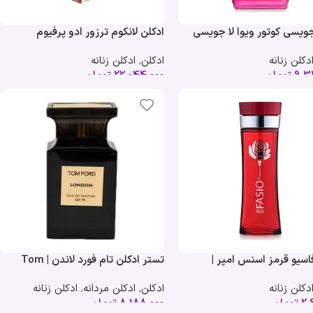
ویسی کوتور ویوا لا جویسی
ادکلن لانکوم ترزور ادو پرفیوم
یر | Juicy Couture Viva la Juicy
لومینوس | Lancome Tresor EDP
دکلن زنانه
ادکلن
,
ادکلن زنانه
Lumineuse
9,3
تومان
22,044,000
تومان
اسیو قرمز اسنس امپر |
تستر ادکلن تام فورد لاندن | Tom
Ford London
Emper Fasio Red E
دکلن زنانه
ادکلن
,
ادکلن مردانه
,
ادکلن زنانه
2,
تومان
8,188,000
تومان