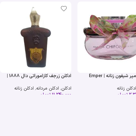
ادکلن امپر شیفون زنانه | Emper
ادکلن زرجف کازاموراتی دال 1888 |
Xerjoff 1888 Casamorati Dal
دکلن زنانه
ادکلن
,
ادکلن مردانه
,
ادکلن زنانه
2,3
تومان
11,240,000
تومان