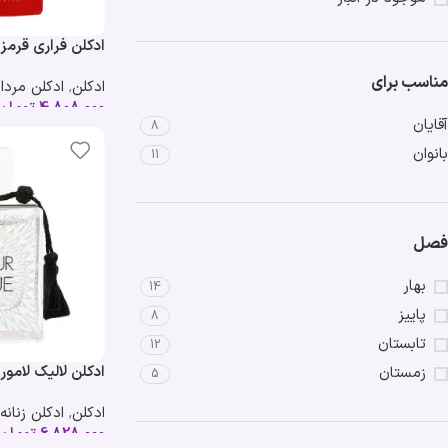
ادکلن فراری قرمز 
ria Ferrari Red
مناسب برای
ادکلن
,
ادکلن مردان
4,808,000
تومان
آقایان
8
بانوان
11
فصل
بهار
14
پاییز
8
تابستان
12
ادکلن لالیک لامور |
زمستان
5
alique L’Amour
ادکلن
,
ادکلن زنانه
6,828,000
تومان