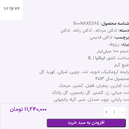
شناسه محصول:
B00NAXED8E
دسته:
ادکلن مردانه
,
ادکلن زنانه
,
ادکلن
برچسب:
ادکلن قدیمی
برند:
زرژوف
حجم 100 میلی‌لیتر
ساخت کشور
ایتالیا
|
IL
طبع گرم
رایحه آروماتیک، ادویه، تند، چوبی، شرقی، کهربا، گل
محصول سال
2013
نت آغازین: زعفران، فلفل، گشنیز، میخک
نت میانی: رز، گشنیز، گل یاسمین، گل یلانگ
نت پایانی: چوب صندل، عنبر، گیاه پاتچولی
11,240,000
تومان
افزودن به سبد خرید