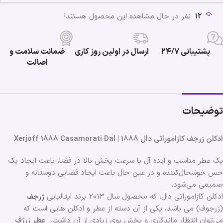
12
نفر در حال مشاهده این محصول هستند!
پشتیبانی ۲۴/۷
ارسال در اولین روز کاری
ضمانت سلامت و
اصالت
توضیحات
ادکلن زرجف کازاموراتی دال 1888 | Xerjoff 1888 Casamorati Dal
یک عطر مناسب و ایده آل با سرعت پخش بالا در فضا، باعث ایجاد یک
حس خوشحال‌کننده و در عین حال باعث ایجاد فضایی دوستانه و
صمیمی می‌شود.
ادکلن کازاموراتی دال، که محصول سال 2013 برند ایتالیایی
ژرجف
(زرجوف) می باشد، یکی از آن دسته از عطر و ادکلن هایی است که
می‌توان انتظار ماندگاری و پخش بوی زیادی از آن داشت.
عطر زرژف