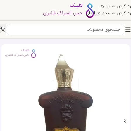
رد کردن به ناوبری
رد کردن به محتوای اصلی
خانه
»
فروشگاه
»
ادکلن زرجف کازاموراتی دال 1888 | Xerjoff 1888 Casamorati Dal