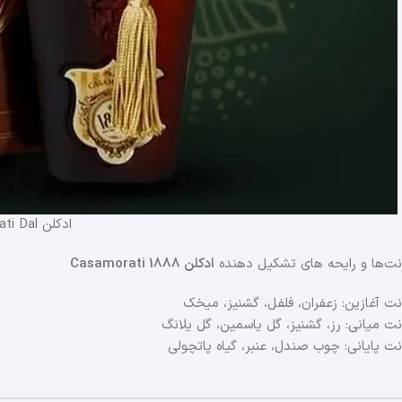
ادکلن Xerjoff 1888 Casamorati Dal
نت‌ها و رایحه های تشکیل دهنده
ادکلن Casamorati 1888
نت آغازین: زعفران، فلفل، گشنیز، میخک
نت میانی: رز، گشنیز، گل یاسمین، گل یلانگ
نت پایانی: چوب صندل، عنبر، گیاه پاتچولی