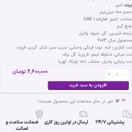
برند:
امپر
حجم
100
میلی‌لیتر
ساخت کشور
امارات
|
UAE
طبع گرم
رایحه شیرین، گل، میوه، وانیل
محصول سال
2013
نت آغازین: انبه، توت فرنگی وحشی، سیب سبز، شکر، گریپ فروت
نت میانی: شکوفه لیمو، فریزیا، گل برف
نت پایانی: وانیل، مشک، دانه تونکا، کهربا
2,600,000
تومان
افزودن به سبد خرید
12
نفر در حال مشاهده این محصول هستند!
پشتیبانی ۲۴/۷
ارسال در اولین روز کاری
ضمانت سلامت و
اصالت