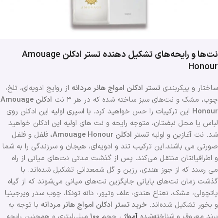
نت‌ها و رایحه‌های تشکیل دهنده تستر ادکلن
Amouage
Honour
ساختار و پیکربندی
تستر ادکلن امواج هانر مردانه
از روایج ادویه‌ای، تلخ،
چوب، مشک و نت‌های سبز ساخته شده که در هر ۳ نت
ادکلن Amouage
Honour
این ترکیبات را حس خواهید کرد. با اسپری اولیه این ادکلن روی
لباس یا محل نبضتان، متوجه رایحه و نت های اولیه این ادکلن خواهید
شد. نت‌ آغازین و اولیه
تستر ادکلن Amouage Honour،
فلفل و فلفل
صورتی می باشند.این ترکیب تند و ادویه‌ای، هیجان و سرزندگی را به شما
و اطرافیانتان منتقل می‌کند. پس از گذشت مدتی نت‌های میانی از راه
می رسند که از جوز هندی، رزین و گل شمعدانی تشکیل شده‌اند. با
گذشت زمان نت‌های پایانی جایگزین نت‌های میانی می‌شوند که از گیاه
پاتچولی، مشک، نعناع هندی، علف وتیور، دانه تونکا، چوب سدر ویرجینیا
و بخور تشکیل شده‌اند.
خرید تستر ادکلن امواج هانر مردانه
با توجه به
برند معروف و شناخته‌شده
آمواژ
، حجم
۱۰۰
میلی‌لیتری و همچنین رایحه