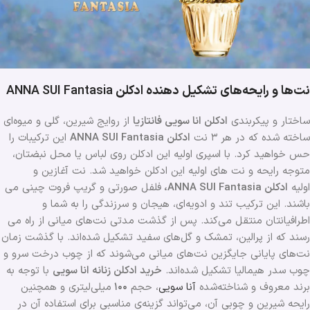
نت‌ها و رایحه‌های تشکیل دهنده ادکلن
ANNA SUI Fantasia
ساختار و پیکربندی
ادکلن انا سویی فانتازیا
از روایج شیرین، گلی و میوه‌ای
ساخته شده که در هر ۳ نت
ادکلن ANNA SUI Fantasia
این ترکیبات را
حس خواهید کرد. با اسپری اولیه این ادکلن روی لباس یا محل نبضتان،
متوجه رایحه و نت های اولیه این ادکلن خواهید شد. نت‌ آغازین و
اولیه
ادکلن ANNA SUI Fantasia،
فلفل صورتی و گریپ فروت چینی می
باشند. این ترکیب تند و ادویه‌ای، هیجان و سرزندگی را به شما و
اطرافیانتان منتقل می‌کند. پس از گذشت مدتی نت‌های میانی از راه می
رسند که از پرالین، تمشک و گل‌های سفید تشکیل شده‌اند. با گذشت زمان
نت‌های پایانی جایگزین نت‌های میانی می‌شوند که از چوب درخت سرو و
چوب سدر هیمالیا تشکیل شده‌اند.
خرید ادکلن زنانه انا سویی
با توجه به
برند معروف و شناخته‌شده
آنا سویی
، حجم
۱۰۰
میلی‌لیتری و همچنین
رایحه شیرین و چوبی آن، می‌تواند گزینه‌ی مناسبی برای استفاده آن در