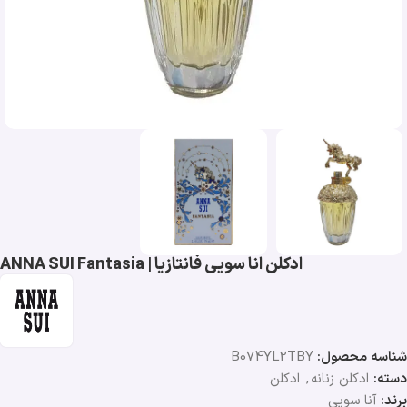
ادکلن انا سویی فانتازیا | ANNA SUI Fantasia
شناسه محصول:
B074YL2TBY
دسته:
ادکلن زنانه
,
ادکلن
برند:
آنا سویی