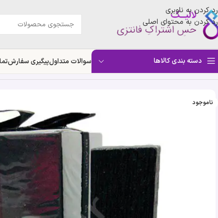
رد کردن به ناوبری
رد کردن به محتوای اصلی
دسته بندی کالاها
سوالات متداول
پیگیری سفارش
تما
خانه
»
فروشگاه
»
ادکلن مردانه بلک اینک | Fragrance World black ink
ناموجود