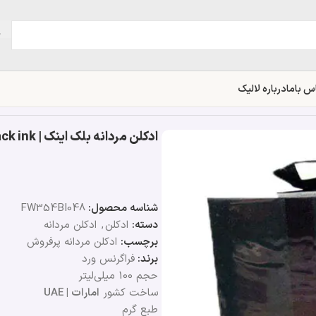
س باما
درباره لالیک
ادکلن مردانه بلک اینک | Fragrance World black ink
شناسه محصول:
FW354BI048
دسته:
ادکلن
,
ادکلن مردانه
برچسب:
ادکلن مردانه پرفروش
برند:
فراگرنس ورد
حجم 100 میلی‌لیتر
ساخت کشور
امارات | UAE
طبع گرم