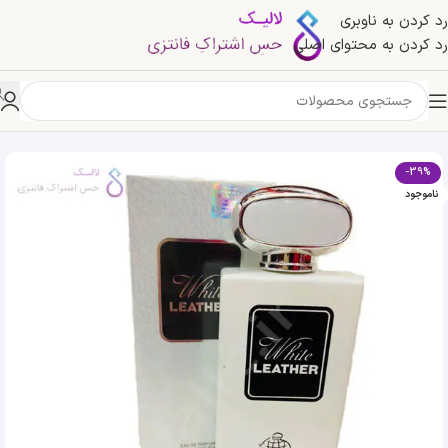
رد کردن به ناوبری
رد کردن به محتوای اصلی
خانه
»
فروشگاه
»
ادکلن وایت لدر فراگرنس ورد | Fragrance World white leather
-39%
ناموجود