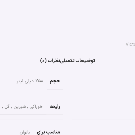
Vict
توضیحات تکمیلی
نظرات (0)
حجم
250 میلی لیتر
رایحه
خوراکی
,
شیرین
,
گل
,
م
مناسب برای
بانوان