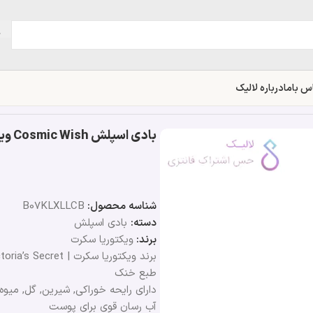
س باما
درباره لالیک
بادی اسپلش Cosmic Wish ویکتوریا سکرت | کاسمیک ویش
شناسه محصول:
B07KLXLLCB
دسته:
بادی اسپلش
برند:
ویکتوریا سکرت
برند ویکتوریا سکرت | Victoria’s Secret
طبع خنک
دارای رایحه خوراکی, شیرین, گل, میوه
آب رسان قوی برای پوست