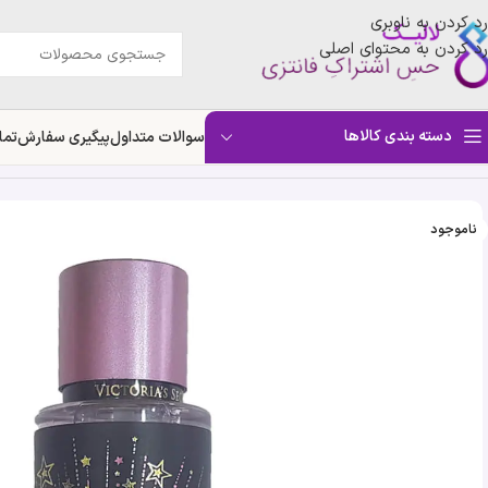
رد کردن به ناوبری
رد کردن به محتوای اصلی
دسته بندی کالاها
سوالات متداول
پیگیری سفارش
تما
خانه
»
فروشگاه
»
بادی اسپلش Cosmic Wish ویکتوریا سکرت | کاسمیک ویش
ناموجود