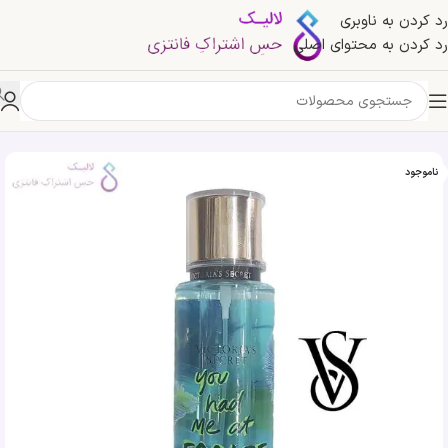
رد کردن به ناوبری
رد کردن به محتوای اصلی
خانه
»
فروشگاه
»
بادی اسپلش you had me at escape ویکتوریا سکرت
ناموجود