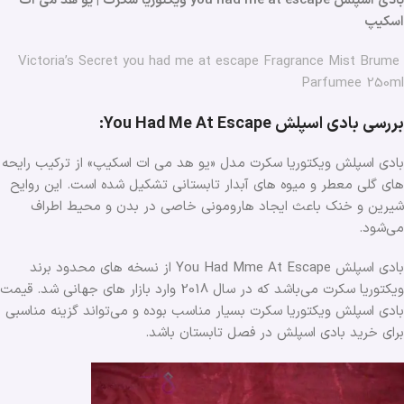
بادی اسپلش you had me at escape ویکتوریا سکرت | یو هد می ات
اسکیپ
Victoria’s Secret you had me at escape Fragrance Mist Brume
Parfumee 250ml
بررسی بادی اسپلش You Had Me At Escape:
بادی اسپلش ویکتوریا سکرت مدل «یو هد می ات اسکیپ» از ترکیب رایحه
های گلی معطر و میوه های آبدار تابستانی تشکیل شده است. این روایح
شیرین و خنک باعث ایجاد هارومونی خاصی در بدن و محیط اطراف
می‌شود.
بادی اسپلش You Had Mme At Escape از نسخه های محدود برند
ویکتوریا سکرت می‌باشد که در سال 2018 وارد بازار های جهانی شد. قیمت
بادی اسپلش ویکتوریا سکرت بسیار مناسب بوده و می‌تواند گزینه مناسبی
برای خرید بادی اسپلش در فصل تابستان باشد.