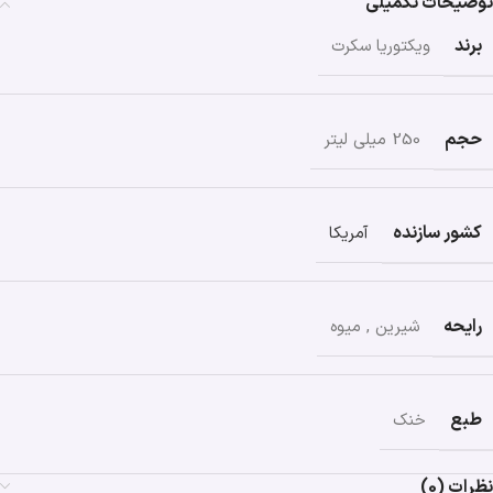
توضیحات تکمیلی
برند
ویکتوریا سکرت
حجم
250 میلی لیتر
کشور سازنده
آمریکا
رایحه
شیرین
,
میوه
طبع
خنک
نظرات (0)