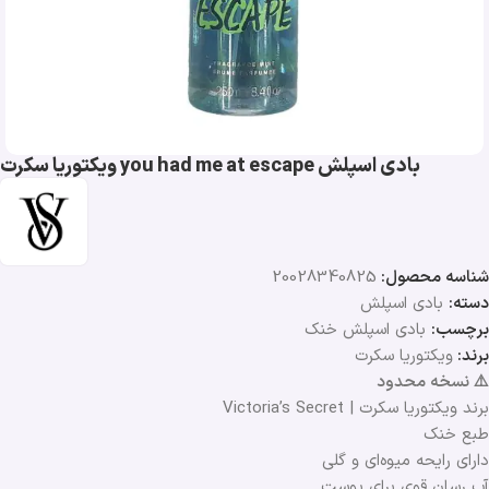
بادی اسپلش you had me at escape ویکتوریا سکرت
شناسه محصول:
20028340825
دسته:
بادی اسپلش
برچسب:
بادی اسپلش خنک
برند:
ویکتوریا سکرت
⚠️ نسخه محدود
برند ویکتوریا سکرت | Victoria’s Secret
طبع خنک
دارای رایحه میوه‌ای و گلی
آب رسان قوی برای پوست