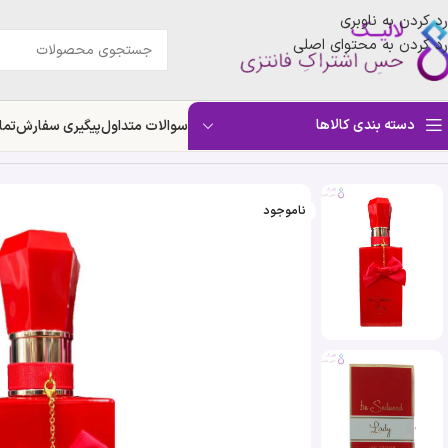
رد کردن به ناوبری
رد کردن به محتوای اصلی
دسته بندی کالاها
سوالات متداول
پیگیری سفارش
تما
خانه
»
فروشگاه
»
ادکلن بی سدیوسد لیدی جی پارلیس | Geparlys Johan.B Be Seduced Lady
ناموجود