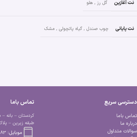
نت آغازین
گل رز
,
هلو
نت پایانی
چوب صندل
,
گیاه پاتچولی
,
مشک
دسترسی سریع
تماس باما
تماس باما
کردستان – بانه – ب
طبقه زیرین – پلاک 
درباره ما
سوالات متداول
موبایل:
 663 0918