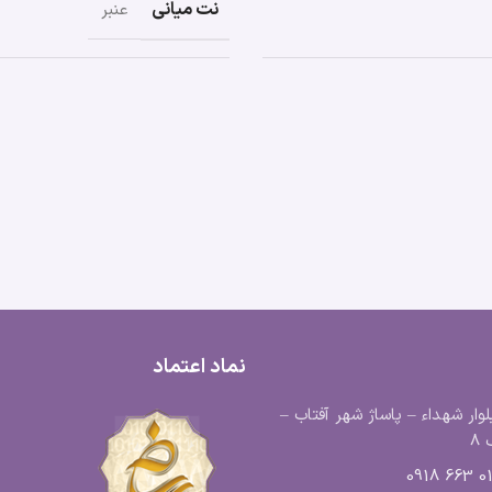
نت میانی
عنبر
نماد اعتماد
لوار شهداء – پاساژ شهر آفتاب –
8
0183