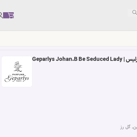
Geparlys Jo
ن, گل رز