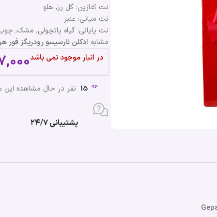
نت آغازین: گل رز, هلو
نت میانی: عنبر
نت پایانی: گیاه پاتچولی, مشک, چو
مشابه
ادکلن نارسیسو رودریگز فور هر این کالر | or Her in Color
7,000
در انبار موجود نمی باشد
15
نفر در حال مشاهده این 
پشتیبانی ۲۴/۷