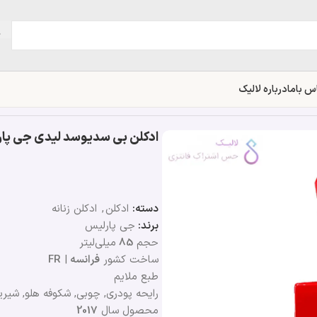
س باما
درباره لالیک
ادکلن بی سدیوسد لیدی جی پارلیس | han.B Be Seduced Lady
دسته:
ادکلن
,
ادکلن زنانه
برند:
جی پارلیس
حجم
85
میلی‌لیتر
ساخت کشور
فرانسه
|
FR
طبع ملایم
رایحه پودری, چوبی, شکوفه هلو, شیری
محصول سال
2017