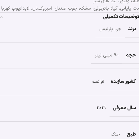
علف وتیور، نت های سبز
نت پایانی: گیاه پاتچولی، مشک، چوب صندل، امبروکسان، لابدانیوم، کهربا
توضیحات تکمیلی
برند
جی پارلیس
حجم
90 میلی لیتر
کشور سازنده
فرانسه
سال معرفی
2019
طبع
خنک