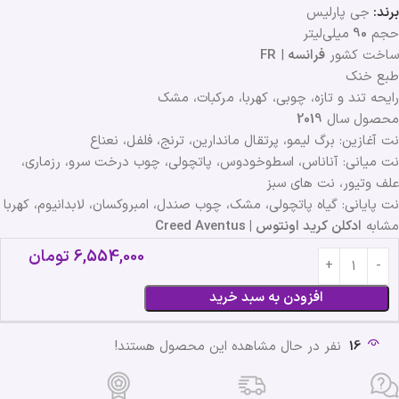
برند:
جی پارلیس
حجم
90
میلی‌لیتر
ساخت کشور
فرانسه
|
FR
طبع خنک
رایحه تند و تازه، چوبی، کهربا، مرکبات، مشک
محصول سال
2019
نت آغازین: برگ لیمو، پرتقال ماندارین، ترنج، فلفل، نعناع
نت میانی: آناناس، اسطوخودوس، پاتچولی، چوب درخت سرو، رزماری،
علف وتیور، نت های سبز
نت پایانی: گیاه پاتچولی، مشک، چوب صندل، امبروکسان، لابدانیوم، کهربا
مشابه
ادکلن کرید اونتوس | Creed Aventus
6,554,000
تومان
افزودن به سبد خرید
16
نفر در حال مشاهده این محصول هستند!