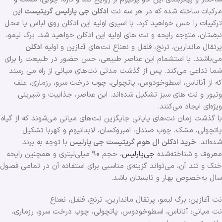
مرکبات ساخته شده که در هر سه نت
ادکلن جی پارلیس گریتیست
این
ترکیبات را حس خواهید کرد. با اسپری اولیه این ادکلن روی لباس یا محل
نبضتان، متوجه رایحه و نت های اولیه این ادکلن خواهید شد. برگ لیمو،
پرتقال ماندارین، ترنج، فلفل و نعناع نت‌های آغازین و اولیه
ادکلن
می‌باشند. با استشمام این عناصر طبیعی، حس حضور در طبیعت را برای
شما تداعی می‌کند. پس از گذشت مدتی نت‌های میانی از راه می رسند
که از آناناس، اسطوخودوس، پاتچولی، چوب درخت سرو، رزماری، علف
وتیور و نت های سبز تشکیل شده‌اند. این عناصر، جذابیت و شیرینی
ویژه‌ای ایجاد می‌کنند.
با گذشت زمان نت‌های پایانی جایگزین نت‌های میانی می‌شوند که از گیاه
پاتچولی، مشک، چوب صندل، امبروکسان، لابدانیوم و کهربا تشکیل
شده‌اند.
خرید ادکلن ال هوم گریتیست جی پارلیس
با توجه به برند
معروف و شناخته‌شده
جی‌پارلیس
، حجم
90
میلی‌لیتری و همچنین رایحه
خنک و تند آن، می‌تواند گزینه‌ی مناسبی برای استفاده آن در تمامی فصول
سال به‌خصوص بهار و تابستان باشد.
نت آغازین: برگ لیمو، پرتقال ماندارین، ترنج، فلفل، نعناع
نت میانی: آناناس، اسطوخودوس، پاتچولی، چوب درخت سرو، رزماری،