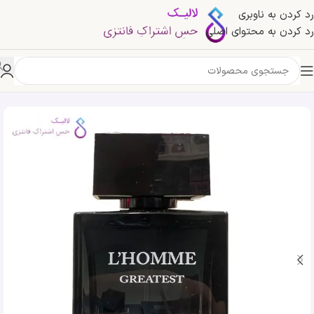
رد کردن به ناوبری
رد کردن به محتوای اصلی
خانه
»
فروشگاه
»
ادکلن ال هوم گریتیست جی پارلیس | Geparlys L’homme Greatest