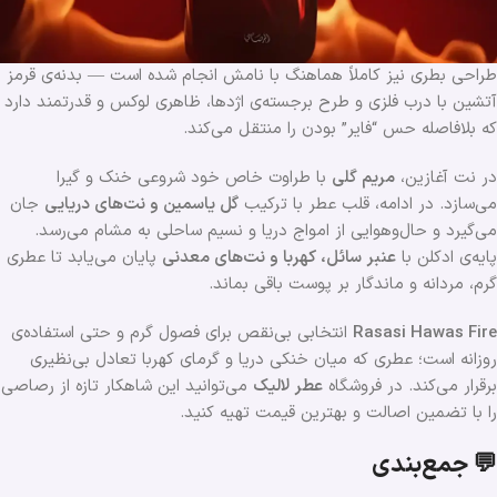
طراحی بطری نیز کاملاً هماهنگ با نامش انجام شده است — بدنه‌ی قرمز
آتشین با درب فلزی و طرح برجسته‌ی اژدها، ظاهری لوکس و قدرتمند دارد
که بلافاصله حس “فایر” بودن را منتقل می‌کند.
در نت آغازین،
مریم گلی
با طراوت خاص خود شروعی خنک و گیرا
می‌سازد. در ادامه، قلب عطر با ترکیب
گل یاسمین و نت‌های دریایی
جان
می‌گیرد و حال‌وهوایی از امواج دریا و نسیم ساحلی به مشام می‌رسد.
پایه‌ی ادکلن با
عنبر سائل، کهربا و نت‌های معدنی
پایان می‌یابد تا عطری
گرم، مردانه و ماندگار بر پوست باقی بماند.
Rasasi Hawas Fire
انتخابی بی‌نقص برای فصول گرم و حتی استفاده‌ی
روزانه است؛ عطری که میان خنکی دریا و گرمای کهربا تعادل بی‌نظیری
برقرار می‌کند. در فروشگاه
عطر لالیک
می‌توانید این شاهکار تازه از رصاصی
را با تضمین اصالت و بهترین قیمت تهیه کنید.
💬 جمع‌بندی