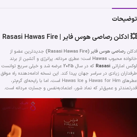
توضیحات
💥
ادکلن رصاصی هوس فایر | Rasasi Hawas Fire
ادکلن
رصاصی هوس فایر (Rasasi Hawas Fire)
جدیدترین عضو از
خانواده محبوب
Hawas
است؛ عطری مردانه، پرانرژی و آتشین از برند
لوکس اماراتی
Rasasi
که در سال
2025
عرضه شد و خیلی سریع توانست
طرفداران زیادی در سراسر جهان پیدا کند. این نسخه ادامه‌دهنده راه موفق
عطرهای Hawas for Him و Hawas Ice است، اما با رایحه‌ای گرم‌تر،
قدرتمندتر و عمیق‌تر که نماد شور، اعتمادبه‌نفس و جسارت مردانه است.