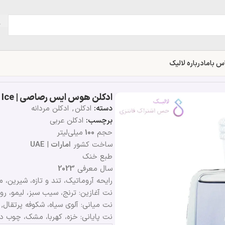
س باما
درباره لالیک
ادکلن هوس ایس رصاصی | Rasasi Hawas Ice
دسته:
ادکلن
,
ادکلن مردانه
برچسب:
ادکلن عربی
حجم
100
میلی‌لیتر
ساخت کشور
امارات
|
UAE
طبع خنک
سال معرفی
2023
رایحه آروماتیک، تند و تازه، شیرین، م
نت آغازین: ترنج، سیب سبز، لیمو، رو
نت میانی: آلوی سیاه، شکوفه پرتقال,
نت پایانی: خزه، کهربا، مشک، چوب 