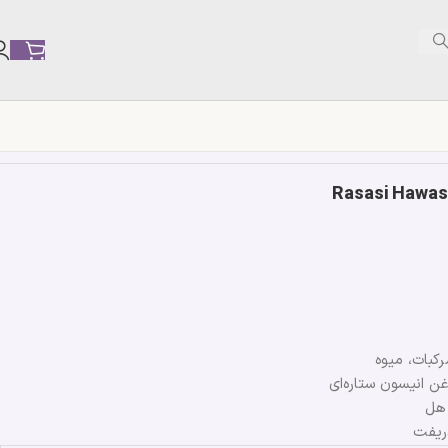
رکبات، میوه
غن انیسون ستاره‌ای
 هل
دریفت