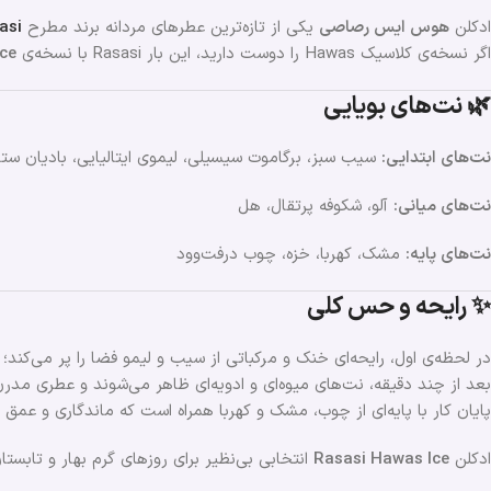
ادکلن
هوس ایس رصاصی
یکی از تازه‌ترین عطرهای مردانه برند مطرح
asi
اگر نسخه‌ی کلاسیک Hawas را دوست دارید، این بار Rasasi با نسخه‌ی
Ice
🌿 نت‌های بویایی
نت‌های ابتدایی:
سیب سبز، برگاموت سیسیلی، لیموی ایتالیایی، بادیان ستار
نت‌های میانی:
آلو، شکوفه پرتقال، هل
نت‌های پایه:
مشک، کهربا، خزه، چوب درفت‌وود
✨ رایحه و حس کلی
در لحظه‌ی اول، رایحه‌ای خنک و مرکباتی از سیب و لیمو فضا را پر می‌کن
بعد از چند دقیقه، نت‌های میوه‌ای و ادویه‌ای ظاهر می‌شوند و عطری مدرن،
پایان کار با پایه‌ای از چوب، مشک و کهربا همراه است که ماندگاری و عم
ادکلن
Rasasi Hawas Ice
انتخابی بی‌نظیر برای روزهای گرم بهار و تابس