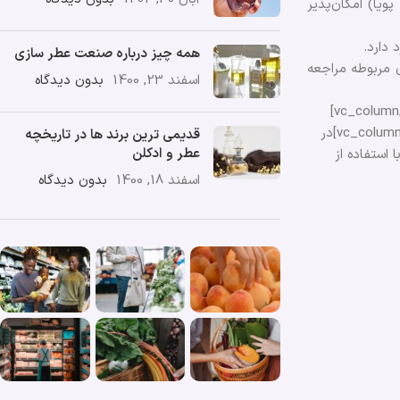
رف (رمز پویا) امکان‌پذیر
همه چیز درباره صنعت عطر سازی
 مربوطه مراجعه
اسفند 23, 1400
بدون دیدگاه
[/vc_column_text][/vc_column][/vc_row][vc_row][vc_column][vc_text_separator title=”پرداخت به صورت کارت به کارت” color=”orange”][/vc_column]
[/vc_row][vc_row][vc_column width=”1/3″][vc_single_image image=”1527″ img_size=”full”][/vc_column][vc_column width=”2/3″][vc_column_text]در
قدیمی ترین برند ها در تاریخچه
عطر و ادکلن
استفاده از
اسفند 18, 1400
بدون دیدگاه