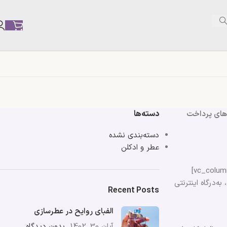
دسته‌ها
های پرداخت
دسته‌بندی نشده
عطر و ادکلن
[vc_row][vc_column][vc_text_separator title=”پرداخت از طریق درگاه بانکی” color=”orange”][/vc_column][/vc_row][vc_row][vc_column width=”1/3″]
در این روش‌در هنگام ثبت‌سفارش، به‌درگاه اینترنتی
Recent Posts
الفبای روایح در عطرسازی
آبان 30, 1402
بدون دیدگاه