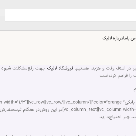
س باما
درباره لالیک
یر در اتلاف وقت و هزینه هستیم.
فروشگاه لالیک
جهت رفع‌مشکلات
شیوه 
را فراهم کرده‌است.
.
[vc_single_image image=”1525″ img_size=”full”][/vc_column][vc_column width=”2/3″][vc_column_text]
د چیز احتیاج‌دارید.