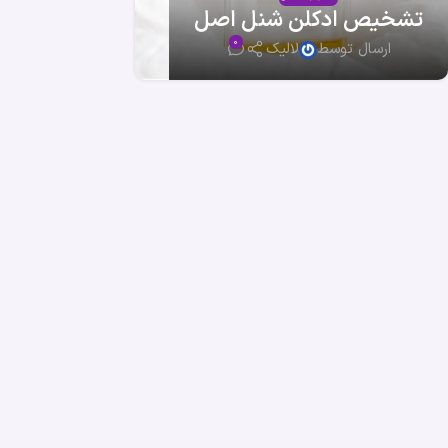
تشخیص ادکلن شنل اصل
0
ارسال توسط
لالیک