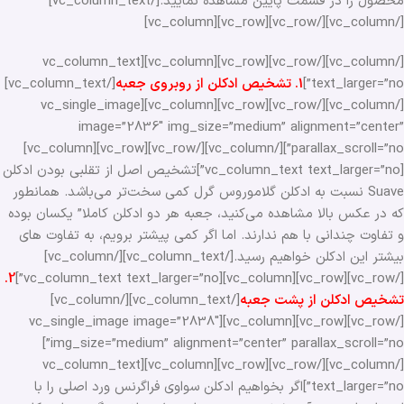
محصول را در قسمت پایین مشاهده نمایید.[/vc_column_text]
[/vc_column][/vc_row][vc_row][vc_column]
[/vc_column][/vc_row][vc_row][vc_column][vc_column_text
text_larger=”no”]
1. تشخیص ادکلن از روبروی جعبه
[/vc_column_text]
[/vc_column][/vc_row][vc_row][vc_column][vc_single_image
image=”2836″ img_size=”medium” alignment=”center”
parallax_scroll=”no”][/vc_column][/vc_row][vc_row][vc_column]
[vc_column_text text_larger=”no”]تشخیص اصل از تقلبی بودن ادکلن
Suave نسبت به ادکلن گلاموروس گرل کمی سخت‌تر می‌باشد. همانطور
که در عکس بالا مشاهده می‌کنید، جعبه هر دو ادکلن کاملا” یکسان بوده
و تفاوت چندانی با هم ندارند. اما اگر کمی پیشتر برویم، به تفاوت های
بیشتر این ادکلن خواهیم رسید.[/vc_column_text][/vc_column]
2.
[/vc_row][vc_row][vc_column][vc_column_text text_larger=”no”]
تشخیص ادکلن از پشت جعبه
[/vc_column_text][/vc_column]
[/vc_row][vc_row][vc_column][vc_single_image image=”2838″
img_size=”medium” alignment=”center” parallax_scroll=”no”]
[/vc_column][/vc_row][vc_row][vc_column][vc_column_text
text_larger=”no”]اگر بخواهیم ادکلن سواوی فراگرنس ورد اصلی را با