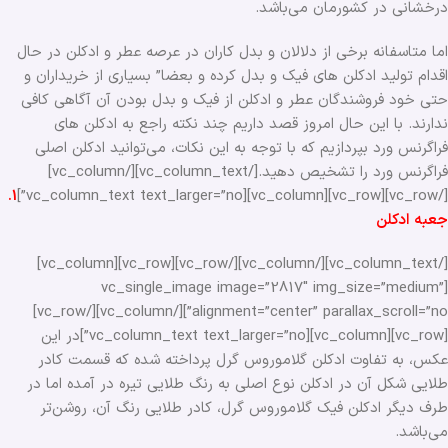
درخشانی در کشورمان می‌باشد.
اما متاسفانه برخی از دلالان و بدل کاران در عرصه عطر و ادکلن در حال
اقدام تولید ادکلن های فیک و بدل کرده و بعضا” بسیاری از خریداران و
حتی خود فروشندگان عطر و ادکلن از فیک و بدل بودن آن آگاهی کافی
ندارند. با این حال امروز قصد داریم چند نکته راجع به ادکلن های
فراگرنس ورد بپردازیم که با توجه به این نکات، می‌توانید ادکلن اصلی
فراگرنس ورد را تشخیص دهید.[/vc_column_text][/vc_column]
1.
[/vc_row][vc_row][vc_column][vc_column_text text_larger=”no”]
جعبه ادکلن
[/vc_column_text][/vc_column][/vc_row][vc_row][vc_column]
[vc_single_image image=”2817″ img_size=”medium”
alignment=”center” parallax_scroll=”no”][/vc_column][/vc_row]
[vc_row][vc_column][vc_column_text text_larger=”no”]در این
عکس، به تفاوت ادکلن گلاموروس گرل پرداخته شده که قسمت کادر
طلایی شکل آن در ادکلن نوع اصلی به رنگ طلایی تیره در آمده اما در
طرف دیگر ادکلن فیک گلاموروس گرل، کادر طلایی رنگ آن، روشن‌تر
می‌باشد.