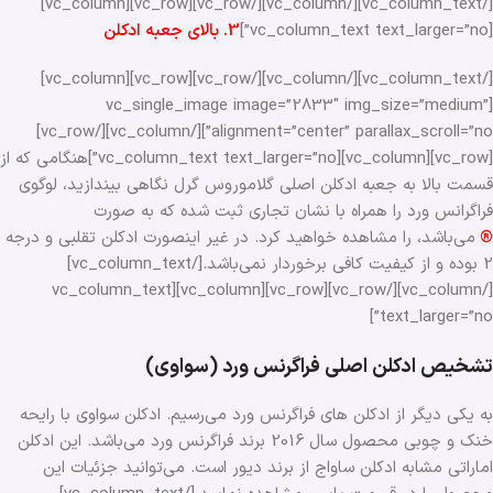
[/vc_column_text][/vc_column][/vc_row][vc_row][vc_column]
[vc_column_text text_larger=”no”]
3. بالای جعبه ادکلن
[/vc_column_text][/vc_column][/vc_row][vc_row][vc_column]
[vc_single_image image=”2833″ img_size=”medium”
alignment=”center” parallax_scroll=”no”][/vc_column][/vc_row]
[vc_row][vc_column][vc_column_text text_larger=”no”]هنگامی که از
قسمت بالا به جعبه ادکلن اصلی گلاموروس گرل نگاهی بیندازید، لوگوی
فراگرانس ورد را همراه با نشان تجاری ثبت شده که به صورت
®
می‌باشد، را مشاهده خواهید کرد. در غیر اینصورت ادکلن تقلبی و درجه
2 بوده و از کیفیت کافی برخوردار نمی‌باشد.[/vc_column_text]
[/vc_column][/vc_row][vc_row][vc_column][vc_column_text
text_larger=”no”]
تشخیص ادکلن اصلی فراگرنس ورد (سواوی)
به یکی دیگر از ادکلن های فراگرنس ورد می‌رسیم. ادکلن سواوی با رایحه
خنک و چوبی محصول سال 2016 برند فراگرنس ورد می‌باشد. این ادکلن
اماراتی مشابه ادکلن ساواج از برند دیور است. می‌توانید جزئیات این