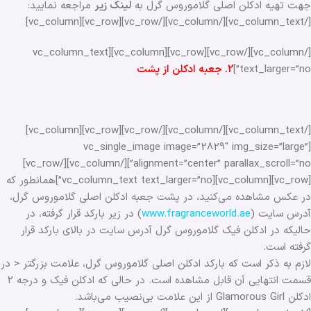
جهت تهیه ادکلن اصلی گلاموروس گرل به
لینک زیر
مراجعه نمایید:
[/vc_column_text][/vc_column][/vc_row][vc_row][vc_column]
[/vc_column][/vc_row][vc_row][vc_column][vc_column_text
text_larger=”no”]
2. جعبه ادکلن از پشت
[/vc_column_text][/vc_column][/vc_row][vc_row][vc_column]
[vc_single_image image=”2829″ img_size=”large”
alignment=”center” parallax_scroll=”no”][/vc_column][/vc_row]
[vc_row][vc_column][vc_column_text text_larger=”no”]همانطور که
در عکس مشاهده می‌کنید، در پشت جعبه ادکلن اصلی گلاموروس گرل،
آدرس سایت (
www.fragranceworld.ae
) در زیر بارکد قرار گرفته، در
حالیکه در ادکلن فیک گلاموروس گرل آدرس سایت در بالای بارکد قرار
گرفته است.
لازم به ذکر است که بارکد ادکلن اصلی گلاموروس گرل، علامت بزرگتر < در
قسمت انتهایی آن قابل مشاهده است. در حالی که ادکلن فیک و درجه 2
ادکلن Glamorous Girl از این علامت بی‌نصیب می‌باشد.