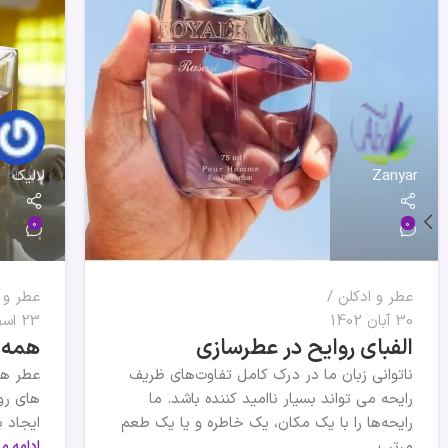
Zanyar
لالیک
0
0
عطر و ادکلن
عطر و 
30 آبان 1402
23 اسفند 1400
الفبای روایح در عطرسازی
همه 
ناتوانی زبان ما در درک کامل تفاوت‌های ظریف
عطر ها
رایحه می تواند بسیار ناامید کننده باشد. ما
های روز
رایحه‌ها را با یک مکان، یک خاطره و یا یک طعم
ایجاد ب
مرتب...
ادامه م