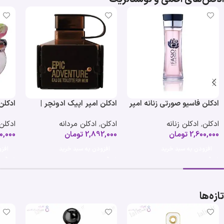
ادکلن فاسیو صورتی زنانه امپر
ادکلن امپر اپیک ادونچر |
ادکلن
ifon
Emper Epic Adventure
| Emper Fasio
ادکلن
,
ادکلن زنانه
ادکلن
,
ادکلن مردانه
ادکلن
2,600,000
تومان
2,892,000
تومان
0,000
افزودن به سبد خرید
افزودن به سبد خرید
افز
تازه‌ها