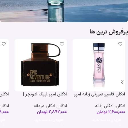
پرفروش ترین ها
انتخاب‌های خنک و جذاب بهار و تابستان
ادکلن فاسیو صورتی زنانه امپر
ادکلن امپر اپیک ادونچر |
ادکلن
rops
Emper Epic Adventure
| Emper Fasio
ادکلن
,
ادکلن زنانه
ادکلن
,
ادکلن مردانه
ادکلن
2,600,000
تومان
2,892,000
تومان
8,000
افزودن به سبد خرید
افزودن به سبد خرید
افز