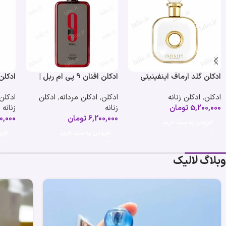
ادکلن گلد ارماف اینفینیتی
ادکلن افنان 9 پی ام ربل |
زنانه | Armaf Gold Infinity
Afnan 9 PM Rebel
Dive
ادکلن
,
ادکلن زنانه
ادکلن
,
ادکلن مردانه
,
ادکلن
ادکلن
For Women
5,200,000
تومان
زنانه
زنانه
6,200,000
تومان
0,000
افزودن به سبد خرید
افزودن به سبد خرید
افز
وبلاگ لالیک