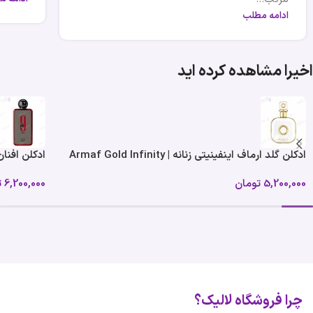
ادامه مطلب
اخیرا مشاهده کرده اید
ادکلن گلد ارماف اینفینیتی زنانه | Armaf Gold Infinity
ادکلن افنان 9 پی ام ربل |  9 PM Rebel
For Women
5,200,000
تومان
6,200,000
ت
چرا فروشگاه لالیک؟