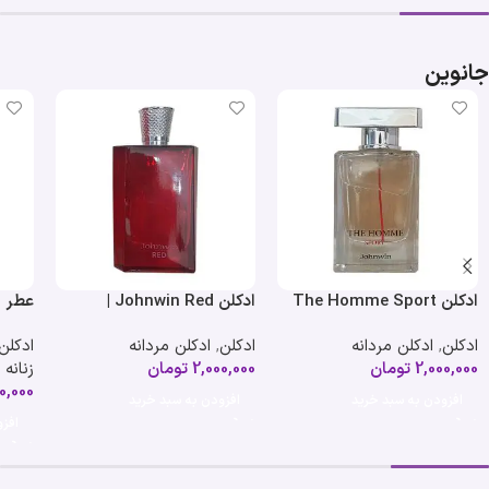
جانوین
ادکلن The Homme Sport
ادکلن Johnwin Red |
عطر ا
جانوین | د هوم اسپرت
جانوین رد
ادکلن
,
ادکلن مردانه
ادکلن
,
ادکلن مردانه
ادکلن
میلی 
2,000,000
تومان
2,000,000
تومان
زنانه
0,000
افزودن به سبد خرید
افزودن به سبد خرید
افز